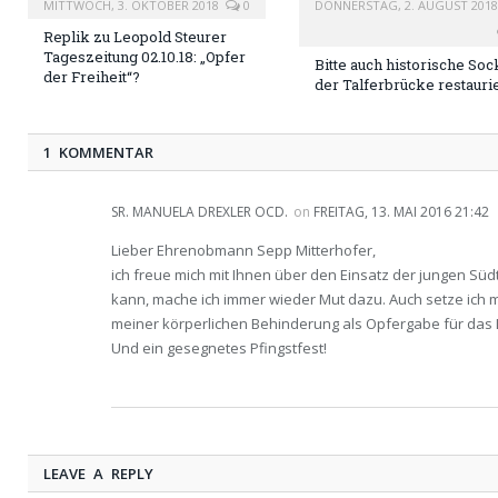
MITTWOCH, 3. OKTOBER 2018
0
DONNERSTAG, 2. AUGUST 2018
Replik zu Leopold Steurer
Tageszeitung 02.10.18: „Opfer
Bitte auch historische Soc
der Freiheit“?
der Talferbrücke restauri
1 KOMMENTAR
SR. MANUELA DREXLER OCD.
on
FREITAG, 13. MAI 2016 21:42
Lieber Ehrenobmann Sepp Mitterhofer,
ich freue mich mit Ihnen über den Einsatz der jungen Südti
kann, mache ich immer wieder Mut dazu. Auch setze ich 
meiner körperlichen Behinderung als Opfergabe für das 
Und ein gesegnetes Pfingstfest!
LEAVE A REPLY