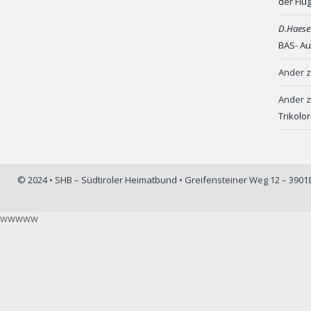
der Flu
D.Haese
BAS- Au
Ander
Ander
Trikolo
© 2024 • SHB – Südtiroler Heimatbund • Greifensteiner Weg 12 – 390
wwwww