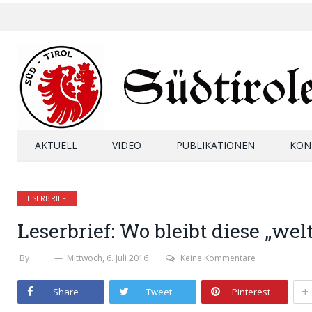
AKTUELL
VIDEO
PUBLIKATIONEN
KON
LESERBRIEFE
Leserbrief: Wo bleibt diese „we
By
SHB
Mittwoch, 6. Juli 2016
Keine Kommentare
+
Share
Tweet
Pinterest