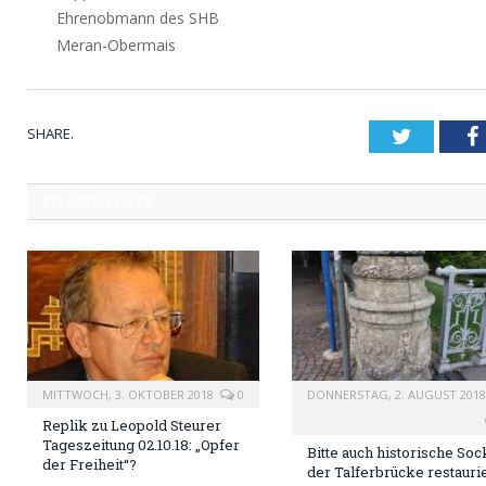
Ehrenobmann des SHB
Meran-Obermais
SHARE.
Twitter
RELATED
POSTS
MITTWOCH, 3. OKTOBER 2018
0
DONNERSTAG, 2. AUGUST 2018
Replik zu Leopold Steurer
Tageszeitung 02.10.18: „Opfer
Bitte auch historische Soc
der Freiheit“?
der Talferbrücke restauri