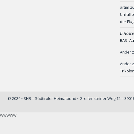
artim
z
Unfall 
der Flu
D.Haese
BAS- Au
Ander
Ander
Trikolo
© 2024 • SHB – Südtiroler Heimatbund • Greifensteiner Weg 12 – 390
wwwww