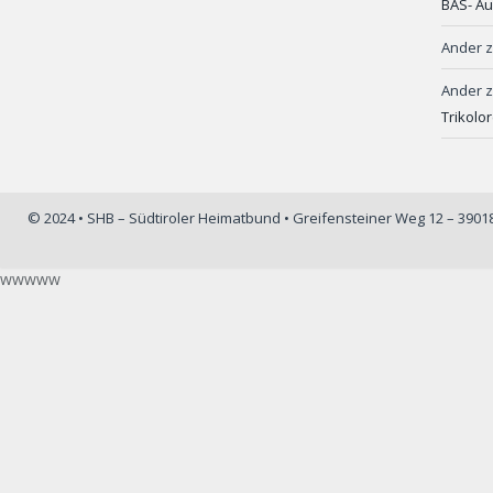
BAS- Au
Ander
Ander
Trikolo
© 2024 • SHB – Südtiroler Heimatbund • Greifensteiner Weg 12 – 390
wwwww