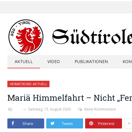
AKTUELL
VIDEO
PUBLIKATIONEN
KON
HEIMATBUND AKTUELL
Mariä Himmelfahrt – Nicht „Fer
By
SHB
Samstag, 15. August 2020
Keine Kommentare
+
Share
Tweet
Pinterest