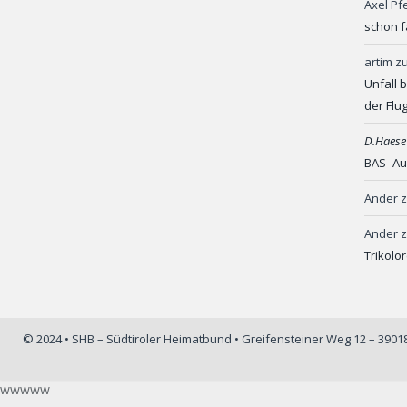
Axel Pf
schon f
artim
z
Unfall 
der Flu
D.Haese
BAS- Au
Ander
Ander
Trikolo
© 2024 • SHB – Südtiroler Heimatbund • Greifensteiner Weg 12 – 390
wwwww