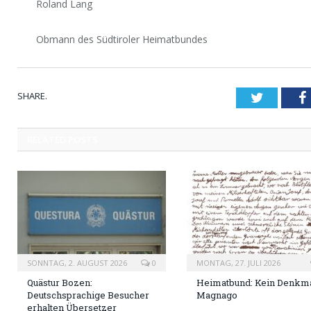
Roland Lang
Obmann des Südtiroler Heimatbundes
SHARE.
Twitter
RELATED
POSTS
SONNTAG, 2. AUGUST 2026
0
MONTAG, 27. JULI 2026
Quästur Bozen:
Heimatbund: Kein Denkma
Deutschsprachige Besucher
Magnago
erhalten Übersetzer