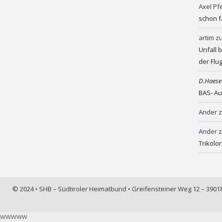
Axel Pf
schon f
artim
z
Unfall 
der Flu
D.Haese
BAS- Au
Ander
Ander
Trikolo
© 2024 • SHB – Südtiroler Heimatbund • Greifensteiner Weg 12 – 390
wwwww