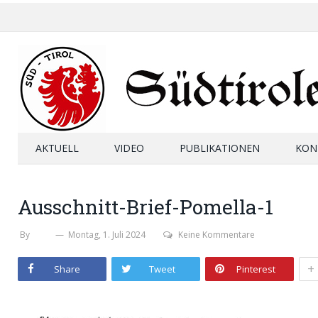
AKTUELL
VIDEO
PUBLIKATIONEN
KON
Ausschnitt-Brief-Pomella-1
By
SHB
Montag, 1. Juli 2024
Keine Kommentare
+
Share
Tweet
Pinterest