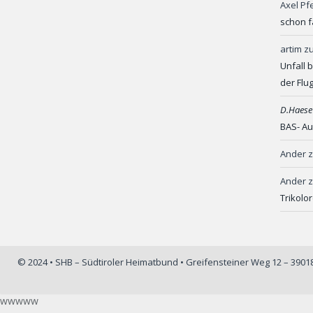
Axel Pf
schon f
artim
z
Unfall 
der Flu
D.Haese
BAS- Au
Ander
Ander
Trikolo
© 2024 • SHB – Südtiroler Heimatbund • Greifensteiner Weg 12 – 390
wwwww