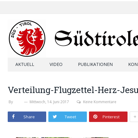
AKTUELL
VIDEO
PUBLIKATIONEN
KON
Verteilung-Flugzettel-Herz-Jes
By
SHB
Mittwoch, 14. Juni 2017
Keine Kommentare
+
Share
Tweet
Pinterest