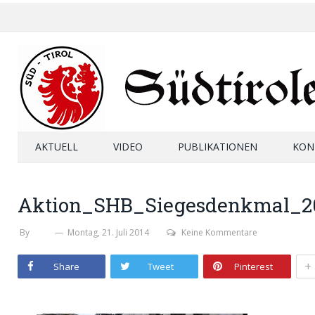
AKTUELL
VIDEO
PUBLIKATIONEN
KON
Aktion_SHB_Siegesdenkmal_2
By
SHB
Montag, 21. Juli 2014
Keine Kommentare
+
Share
Tweet
Pinterest