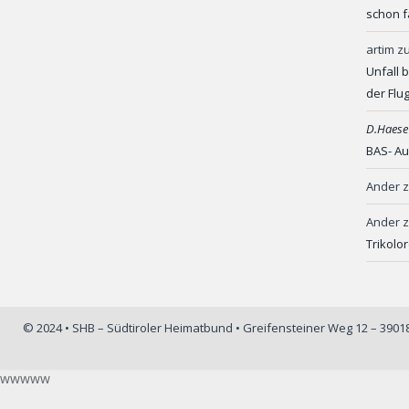
schon f
artim
z
Unfall 
der Flu
D.Haese
BAS- Au
Ander
Ander
Trikolo
© 2024 • SHB – Südtiroler Heimatbund • Greifensteiner Weg 12 – 390
wwwww