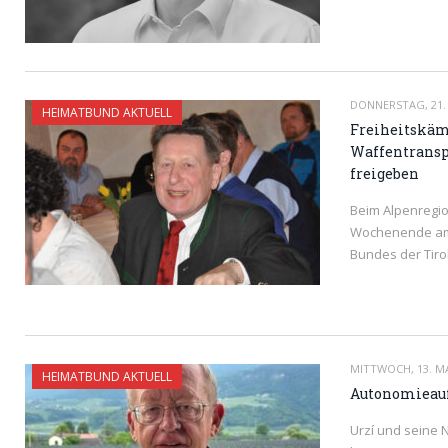
READ MORE
DONNERSTAG, 21. 
HEIMATBUND AKTUELL
Freiheitskäm
Waffentranspo
freigeben
Beim Alpenregi
Wochenende am 
Bundes der Tir
READ MORE
MITTWOCH, 13. MA
HEIMATBUND AKTUELL
Autonomieauf
Urzí und seine 