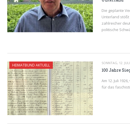
Die geplante Ve
Unterland stößt
zahlreicher de
politische Sch
READ MORE
SONNTAG, 12. JULI
HEIMATBUND AKTUELL
100 Jahre Si
Am 12. Juli 1926
für das faschis
READ MORE