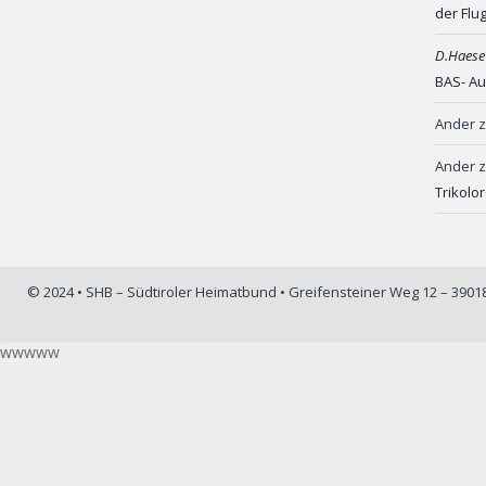
der Flu
D.Haese
BAS- Au
Ander
Ander
Trikolo
© 2024 • SHB – Südtiroler Heimatbund • Greifensteiner Weg 12 – 390
wwwww