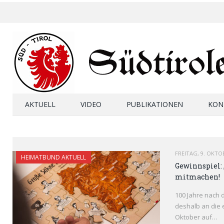
AKTUELL
VIDEO
PUBLIKATIONEN
KON
FREITAG, 9. OKTO
HEIMATBUND AKTUELL
Gewinnspiel: 
mitmachen!
100 Jahre nach 
deshalb an die 
Oktober auf…