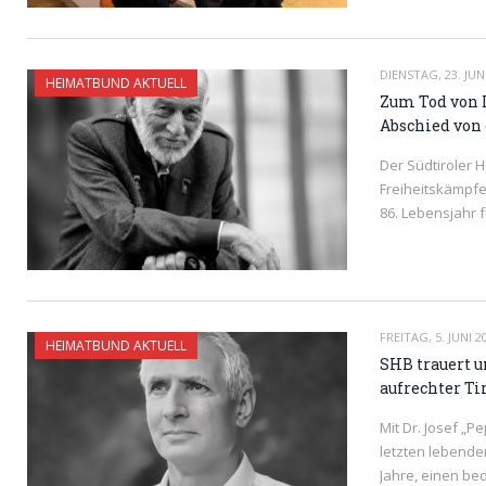
DIENSTAG, 23. JUN
HEIMATBUND AKTUELL
Zum Tod von 
Abschied von 
Der Südtiroler 
Freiheitskämpfe
86. Lebensjahr 
READ MORE
FREITAG, 5. JUNI 2
HEIMATBUND AKTUELL
SHB trauert u
aufrechter Ti
Mit Dr. Josef „P
letzten lebende
Jahre, einen be