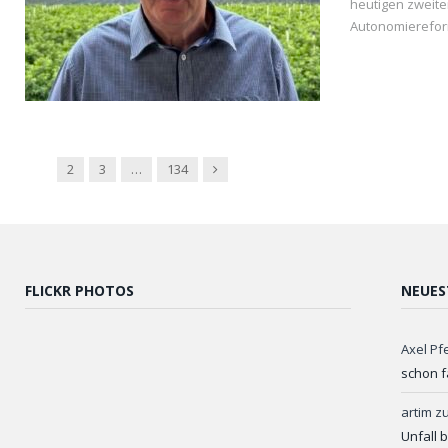
heutigen zweite
Autonomierefor
READ MORE
Next
1
2
3
…
134
FLICKR PHOTOS
NEUES
Axel Pf
schon f
artim
z
Unfall 