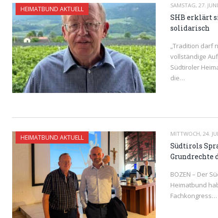
SAMSTAG, 27. JUNI
HEIMATBUND AKTUELL
SHB erklärt s
solidarisch
„Tradition darf 
vollständige Au
Südtiroler Heim
die…
READ MORE
MITTWOCH, 24. JU
HEIMATBUND AKTUELL
Südtirols Spr
Grundrechte 
BOZEN – Der Süd
Heimatbund hab
Fachkongress…
READ MORE