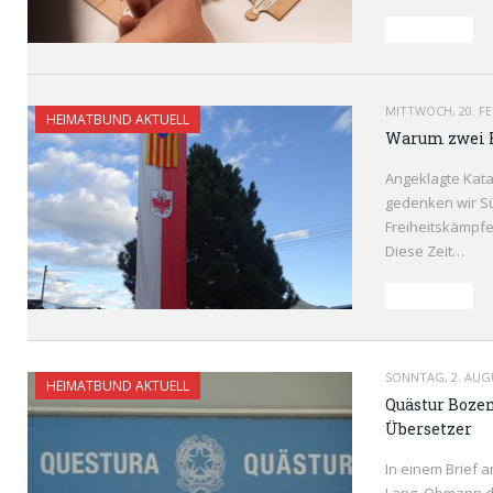
READ MORE
MITTWOCH, 20. F
HEIMATBUND AKTUELL
Warum zwei F
Angeklagte Kat
gedenken wir S
Freiheitskämpfe
Diese Zeit…
READ MORE
SONNTAG, 2. AUG
HEIMATBUND AKTUELL
Quästur Bozen
Übersetzer
In einem Brief 