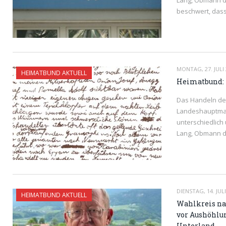
Lang, Obmann d
beschwert, das
READ MORE
MONTAG, 27. JULI 
HEIMATBUND AKTUELL
Heimatbund: 
Das Handeln de
Landeshauptman
unterschiedlich
Lang, Obmann de
READ MORE
DIENSTAG, 14. JULI
HEIMATBUND AKTUELL
Wahlkreis na
vor Aushöhlu
Unterland