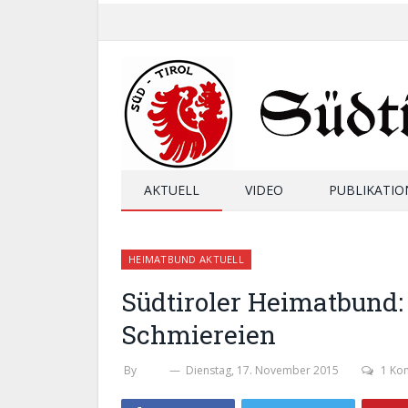
AKTUELL
VIDEO
PUBLIKATIO
HEIMATBUND AKTUELL
Südtiroler Heimatbund:
Schmiereien
By
SHB
Dienstag, 17. November 2015
1 Ko