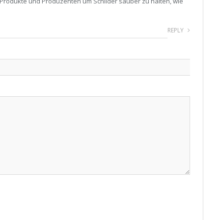
ng Produkte und Produzenten um Schilder sauber zu halten, wie
REPLY