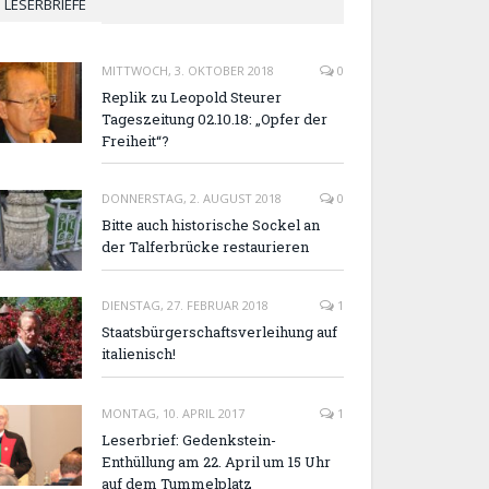
LESERBRIEFE
MITTWOCH, 3. OKTOBER 2018
0
Replik zu Leopold Steurer
Tageszeitung 02.10.18: „Opfer der
Freiheit“?
DONNERSTAG, 2. AUGUST 2018
0
Bitte auch historische Sockel an
der Talferbrücke restaurieren
DIENSTAG, 27. FEBRUAR 2018
1
Staatsbürgerschaftsverleihung auf
italienisch!
MONTAG, 10. APRIL 2017
1
Leserbrief: Gedenkstein-
Enthüllung am 22. April um 15 Uhr
auf dem Tummelplatz