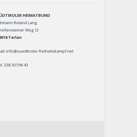
ÜDTIROLER HEIMATBUND
bmann Roland Lang
reifensteiner Weg 12
9018 Terlan
ail: info@suedtiroler-freiheitskampf.net
el. 338 30 596 43