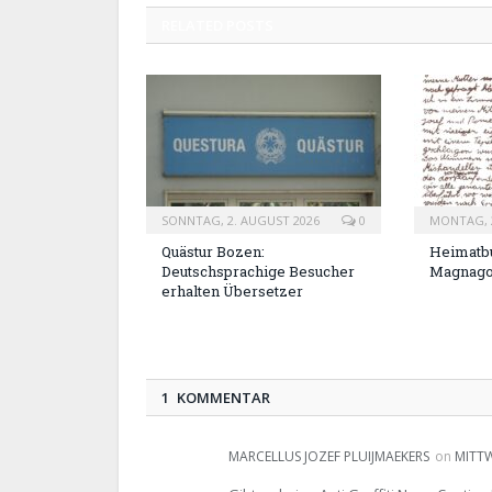
RELATED
POSTS
SONNTAG, 2. AUGUST 2026
0
MONTAG, 2
Quästur Bozen:
Heimatbu
Deutschsprachige Besucher
Magnag
erhalten Übersetzer
1 KOMMENTAR
MARCELLUS JOZEF PLUIJMAEKERS
on
MITTW