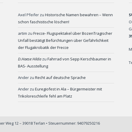
Axel Pfeifer
zu
Historische Namen bewahren – Wenn
S
schon faschistische löschen!
O
G
artim
zu
Frecce- Flugspektakel über BozenTragischer
3
Unfall bestätigt Befürchtungen über Gefährlichkeit
der Flugakrobatik der Frecce
M
D.Haese Hilda
zu
Fahrrad von Sepp Kerschbaumer in
T
BAS- Ausstellung
Ander
zu
Recht auf deutsche Sprache
Ander
zu
Euregiofest in Ala – Bürgermeister mit
Trikoloreschleife fehl am Platz
iner Weg 12 – 39018 Terlan • Steuernummer: 94079250216