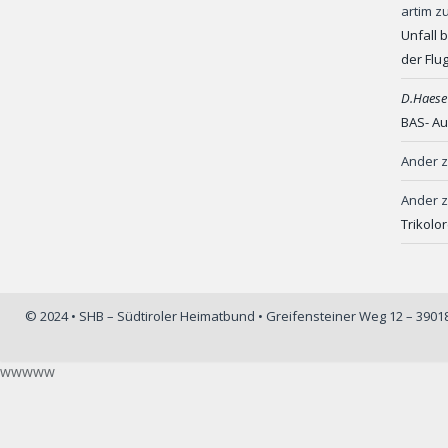
artim
z
Unfall 
der Flu
D.Haese
BAS- Au
Ander
Ander
Trikolo
© 2024 • SHB – Südtiroler Heimatbund • Greifensteiner Weg 12 – 390
wwwww