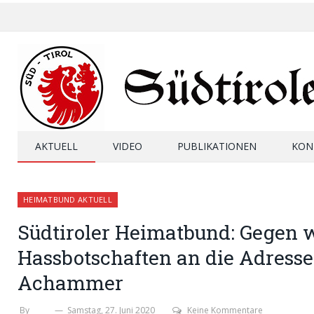
AKTUELL
VIDEO
PUBLIKATIONEN
KON
HEIMATBUND AKTUELL
Südtiroler Heimatbund: Gegen 
Hassbotschaften an die Adress
Achammer
By
SHB
Samstag, 27. Juni 2020
Keine Kommentare