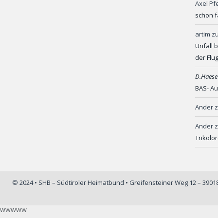
Axel Pf
schon f
artim
z
Unfall 
der Flu
D.Haese
BAS- Au
Ander
Ander
Trikolo
© 2024 • SHB – Südtiroler Heimatbund • Greifensteiner Weg 12 – 390
wwwww