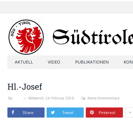
AKTUELL
VIDEO
PUBLIKATIONEN
KON
Hl.-Josef
By
SHB
Mittwoch, 24. Februar 2016
Keine Kommentare
+
Share
Tweet
Pinterest