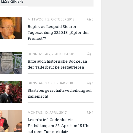
LESERBRIEFE
MITTWOCH, 3. OKTOBER 2018
0
Replik zu Leopold Steurer
Tageszeitung 02.10.18: „Opfer der
Freiheit“?
DONNERSTAG, 2. AUGUST 2018
0
Bitte auch historische Sockel an
der Talferbrücke restaurieren
DIENSTAG, 27. FEBRUAR 2018
1
Staatsbürgerschaftsverleihung auf
italienisch!
MONTAG, 10. APRIL 2017
1
Leserbrief: Gedenkstein-
Enthüllung am 22. April um 15 Uhr
auf dem Tummelplatz