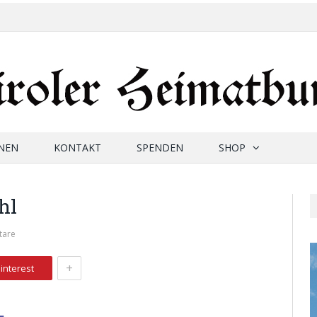
NEN
KONTAKT
SPENDEN
SHOP
hl
tare
+
interest