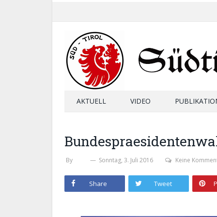
AKTUELL
VIDEO
PUBLIKATIO
Bundespraesidentenwa
By
SHB
Sonntag, 3. Juli 2016
Keine Kommen
Share
Tweet
P