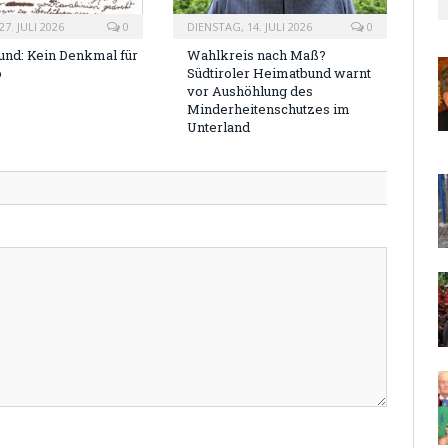
7. JULI 2026
0
DIENSTAG, 14. JULI 2026
0
nd: Kein Denkmal für
Wahlkreis nach Maß?
o
Südtiroler Heimatbund warnt
vor Aushöhlung des
Minderheitenschutzes im
Unterland