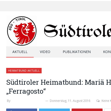
AKTUELL
VIDEO
PUBLIKATIONEN
KON
HEIMATBUND AKTUELL
Südtiroler Heimatbund: Mariä 
„Ferragosto“
By
THOMAS OBERRAUCH
Donnerstag, 11. August 2016
Keine