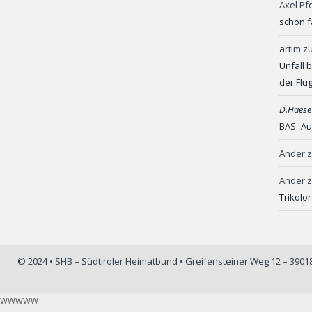
Axel Pf
schon f
artim
z
Unfall 
der Flu
D.Haese
BAS- Au
Ander
Ander
Trikolo
© 2024 • SHB – Südtiroler Heimatbund • Greifensteiner Weg 12 – 390
wwwww