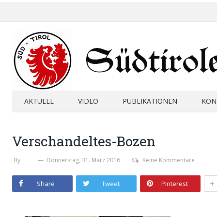
AKTUELL
VIDEO
PUBLIKATIONEN
KON
Verschandeltes-Bozen
By
SHB
Donnerstag, 31. März 2016
Keine Kommentare
+
Share
Tweet
Pinterest