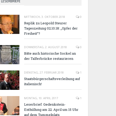
LESERBRIEFE
MITTWOCH, 3. OKTOBER 2018
0
Replik zu Leopold Steurer
Tageszeitung 02.10.18: „Opfer der
Freiheit“?
DONNERSTAG, 2. AUGUST 2018
0
Bitte auch historische Sockel an
der Talferbrücke restaurieren
DIENSTAG, 27. FEBRUAR 2018
1
Staatsbürgerschaftsverleihung auf
italienisch!
MONTAG, 10. APRIL 2017
1
Leserbrief: Gedenkstein-
Enthüllung am 22. April um 15 Uhr
auf dem Tummelplatz