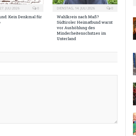
7. JULI 2026
0
DIENSTAG, 14. JULI 2026
0
nd: Kein Denkmal für
Wahlkreis nach Maß?
o
Südtiroler Heimatbund warnt
vor Aushöhlung des
Minderheitenschutzes im
Unterland