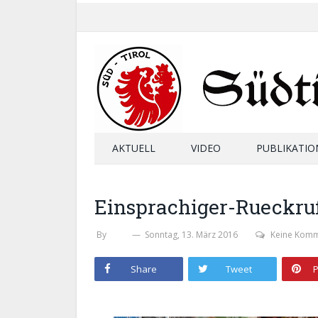
AKTUELL
VIDEO
PUBLIKATIO
Einsprachiger-Rueckru
By
SHB
Sonntag, 13. März 2016
Keine Kom
Share
Tweet
P