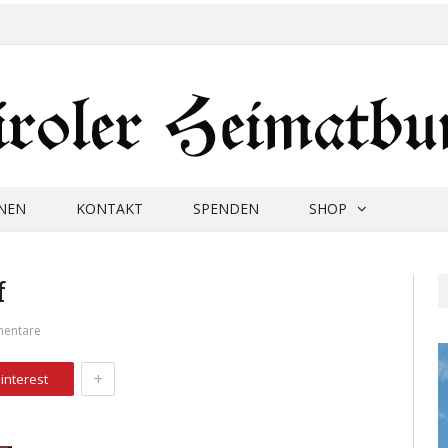
NEN
KONTAKT
SPENDEN
SHOP
f
mentare
+
interest