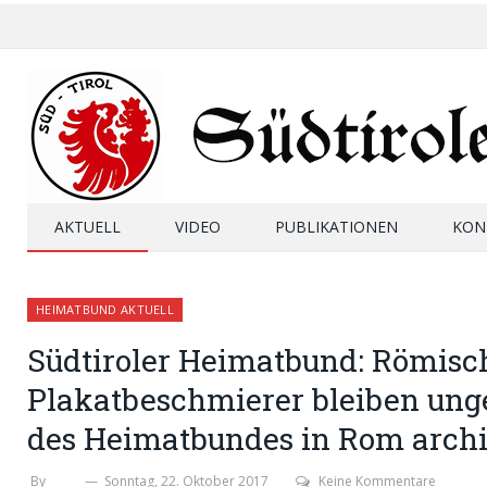
AKTUELL
VIDEO
PUBLIKATIONEN
KON
HEIMATBUND AKTUELL
Südtiroler Heimatbund: Römisc
Plakatbeschmierer bleiben ung
des Heimatbundes in Rom archi
By
SHB
Sonntag, 22. Oktober 2017
Keine Kommentare