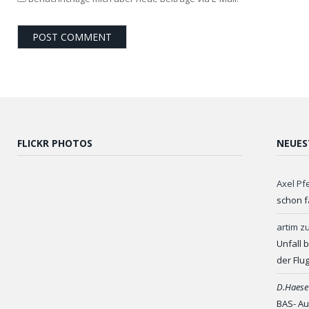
FLICKR PHOTOS
NEUES
Axel Pf
schon f
artim
z
Unfall 
der Flu
D.Haese
BAS- Au