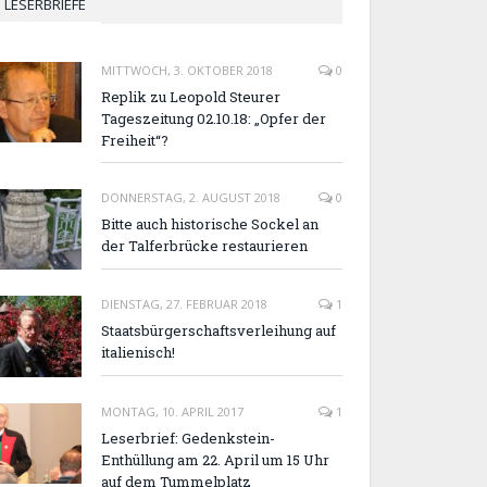
LESERBRIEFE
MITTWOCH, 3. OKTOBER 2018
0
Replik zu Leopold Steurer
Tageszeitung 02.10.18: „Opfer der
Freiheit“?
DONNERSTAG, 2. AUGUST 2018
0
Bitte auch historische Sockel an
der Talferbrücke restaurieren
DIENSTAG, 27. FEBRUAR 2018
1
Staatsbürgerschaftsverleihung auf
italienisch!
MONTAG, 10. APRIL 2017
1
Leserbrief: Gedenkstein-
Enthüllung am 22. April um 15 Uhr
auf dem Tummelplatz