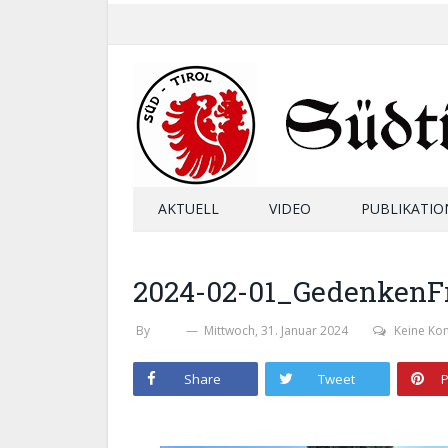
AKTUELL
VIDEO
PUBLIKATIO
2024-02-01_GedenkenF
By
SHB
Mittwoch, 31. Januar 2024
Keine Ko
Share
Tweet
P