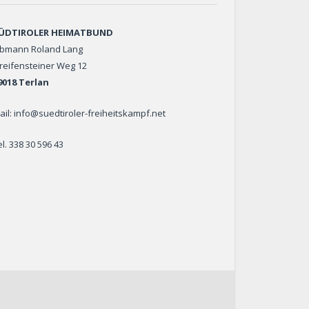
ÜDTIROLER HEIMATBUND
bmann Roland Lang
reifensteiner Weg 12
9018 Terlan
ail: info@suedtiroler-freiheitskampf.net
el. 338 30 596 43