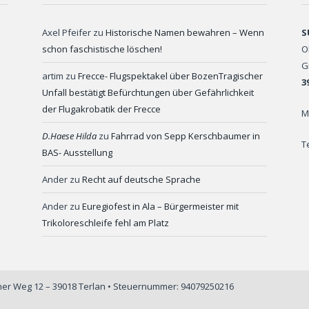
Axel Pfeifer
zu
Historische Namen bewahren – Wenn
S
schon faschistische löschen!
O
G
artim
zu
Frecce- Flugspektakel über BozenTragischer
3
Unfall bestätigt Befürchtungen über Gefährlichkeit
der Flugakrobatik der Frecce
M
D.Haese Hilda
zu
Fahrrad von Sepp Kerschbaumer in
T
BAS- Ausstellung
Ander
zu
Recht auf deutsche Sprache
Ander
zu
Euregiofest in Ala – Bürgermeister mit
Trikoloreschleife fehl am Platz
iner Weg 12 – 39018 Terlan • Steuernummer: 94079250216