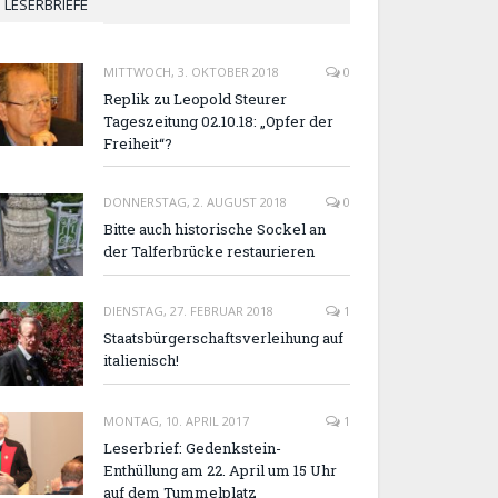
LESERBRIEFE
MITTWOCH, 3. OKTOBER 2018
0
Replik zu Leopold Steurer
Tageszeitung 02.10.18: „Opfer der
Freiheit“?
DONNERSTAG, 2. AUGUST 2018
0
Bitte auch historische Sockel an
der Talferbrücke restaurieren
DIENSTAG, 27. FEBRUAR 2018
1
Staatsbürgerschaftsverleihung auf
italienisch!
MONTAG, 10. APRIL 2017
1
Leserbrief: Gedenkstein-
Enthüllung am 22. April um 15 Uhr
auf dem Tummelplatz