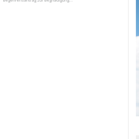
Begehrensantrag zur Begnadigung…
READ MORE