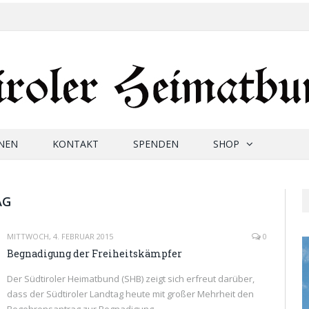
NEN
KONTAKT
SPENDEN
SHOP
AG
MITTWOCH, 4. FEBRUAR 2015
0
Begnadigung der Freiheitskämpfer
Der Südtiroler Heimatbund (SHB) zeigt sich erfreut darüber,
dass der Südtiroler Landtag heute mit großer Mehrheit den