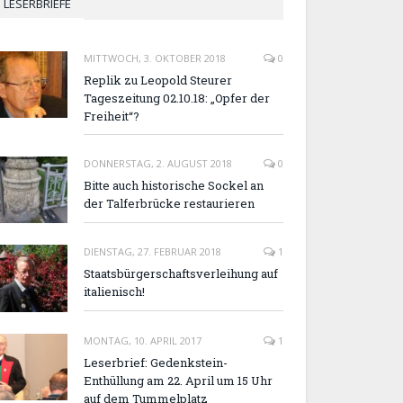
LESERBRIEFE
MITTWOCH, 3. OKTOBER 2018
0
Replik zu Leopold Steurer
Tageszeitung 02.10.18: „Opfer der
Freiheit“?
DONNERSTAG, 2. AUGUST 2018
0
Bitte auch historische Sockel an
der Talferbrücke restaurieren
DIENSTAG, 27. FEBRUAR 2018
1
Staatsbürgerschaftsverleihung auf
italienisch!
MONTAG, 10. APRIL 2017
1
Leserbrief: Gedenkstein-
Enthüllung am 22. April um 15 Uhr
auf dem Tummelplatz