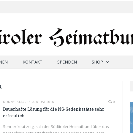
NEN
KONTAKT
SPENDEN
SHOP
R
DONNERSTAG, 18. AUGUST 2016
0
Dauerhafte Lösung für die NS-Gedenkstätte sehr
erfreulich
Sehr erfreut zeigt sich der Südtiroler Heimatbund über das