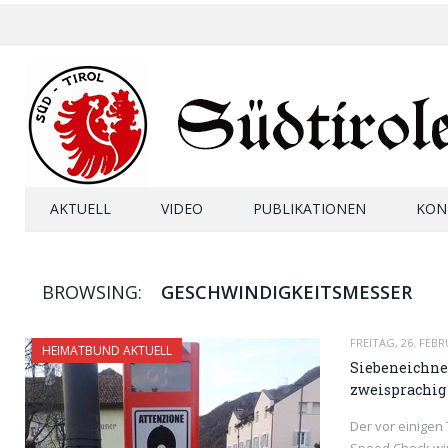
AKTUELL
VIDEO
PUBLIKATIONEN
KON
BROWSING:
GESCHWINDIGKEITSMESSER
FREITAG, 26. FEBR
HEIMATBUND AKTUELL
Siebeneichne
zweisprachig
Der vor einigen