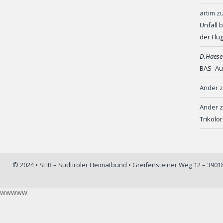
artim
z
Unfall 
der Flu
D.Haese
BAS- Au
Ander
Ander
Trikolo
© 2024 • SHB – Südtiroler Heimatbund • Greifensteiner Weg 12 – 390
wwwww