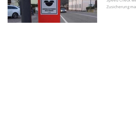
Speed Check wir
Zusicherung mac
READ MORE