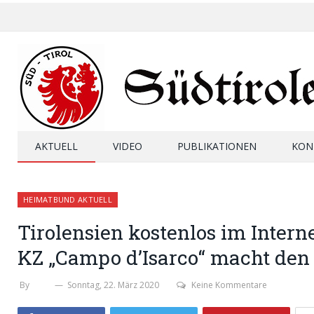
AKTUELL
VIDEO
PUBLIKATIONEN
KON
HEIMATBUND AKTUELL
Tirolensien kostenlos im Intern
KZ „Campo d’Isarco“ macht den
By
SHB
Sonntag, 22. März 2020
Keine Kommentare