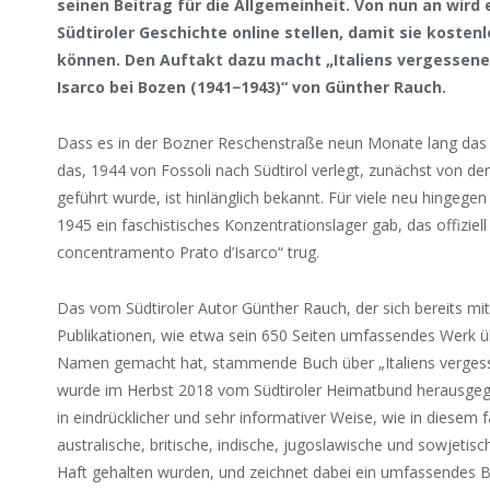
seinen Beitrag für die Allgemeinheit. Von nun an wird
Südtiroler Geschichte online stellen, damit sie koste
können. Den Auftakt dazu macht „Italiens vergessen
Isarco bei Bozen (1941−1943)“ von Günther Rauch.
Dass es in der Bozner Reschenstraße neun Monate lang das „
das, 1944 von Fossoli nach Südtirol verlegt, zunächst von d
geführt wurde, ist hinlänglich bekannt. Für viele neu hingegen
1945 ein faschistisches Konzentrationslager gab, das offizi
concentramento Prato d’Isarco“ trug.
Das vom Südtiroler Autor Günther Rauch, der sich bereits mi
Publikationen, wie etwa sein 650 Seiten umfassendes Werk 
Namen gemacht hat, stammende Buch über „Italiens vergess
wurde im Herbst 2018 vom Südtiroler Heimatbund herausgeg
in eindrücklicher und sehr informativer Weise, wie in diesem 
australische, britische, indische, jugoslawische und sowjetisc
Haft gehalten wurden, und zeichnet dabei ein umfassendes Bi