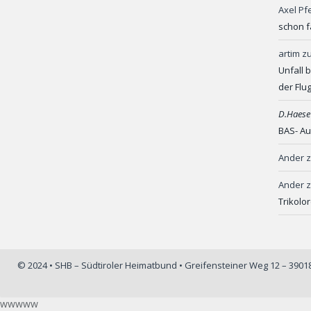
Axel Pf
schon f
artim
z
Unfall 
der Flu
D.Haese
BAS- Au
Ander
Ander
Trikolo
© 2024 • SHB – Südtiroler Heimatbund • Greifensteiner Weg 12 – 390
wwwww