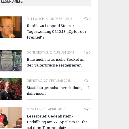
LESERBRIEFE
MITTWOCH, 3. OKTOBER 2018
0
Replik zu Leopold Steurer
Tageszeitung 02.10.18: „Opfer der
Freiheit“?
DONNERSTAG, 2. AUGUST 2018
0
Bitte auch historische Sockel an
der Talferbrücke restaurieren
DIENSTAG, 27. FEBRUAR 2018
1
Staatsbürgerschaftsverleihung auf
italienisch!
MONTAG, 10. APRIL 2017
1
Leserbrief: Gedenkstein-
Enthüllung am 22. April um 15 Uhr
auf dem Tummelplatz