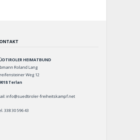
ONTAKT
ÜDTIROLER HEIMATBUND
bmann Roland Lang
reifensteiner Weg 12
9018 Terlan
ail: info@suedtiroler-freiheitskampf.net
el. 338 30 596 43