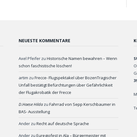
NEUESTE KOMMENTARE
K
Axel Pfeifer
zu
Historische Namen bewahren – Wenn
S
schon faschistische löschen!
O
G
artim
zu
Frecce- Flugspektakel über BozenTragischer
3
Unfall bestätigt Befürchtungen über Gefährlichkeit
der Flugakrobatik der Frecce
M
D.Haese Hilda
zu
Fahrrad von Sepp Kerschbaumer in
T
BAS- Ausstellung
Ander
zu
Recht auf deutsche Sprache
Ander
zu
Euregiofest in Ala – Bürgermeister mit