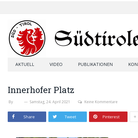
AKTUELL
VIDEO
PUBLIKATIONEN
KON
Innerhofer Platz
By
SHB
Samstag, 24. April 2021
Keine Kommentare
+
Share
Tweet
Pinterest