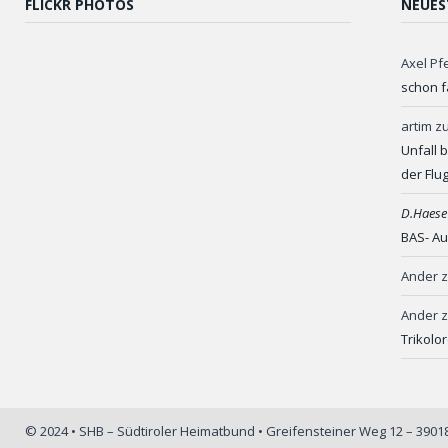
FLICKR PHOTOS
NEUES
Axel Pf
schon f
artim
z
Unfall 
der Flu
D.Haese
BAS- Au
Ander
Ander
Trikolo
© 2024 • SHB – Südtiroler Heimatbund • Greifensteiner Weg 12 – 390