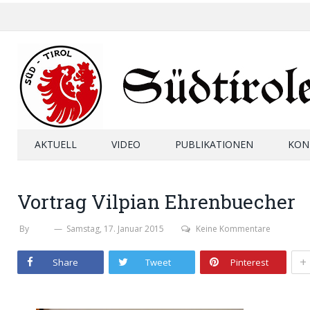
AKTUELL
VIDEO
PUBLIKATIONEN
KON
Vortrag Vilpian Ehrenbuecher
By
SHB
Samstag, 17. Januar 2015
Keine Kommentare
+
Share
Tweet
Pinterest