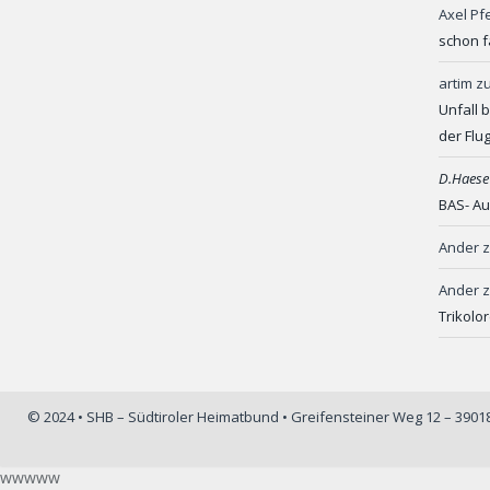
Axel Pf
schon f
artim
z
Unfall 
der Flu
D.Haese
BAS- Au
Ander
Ander
Trikolo
© 2024 • SHB – Südtiroler Heimatbund • Greifensteiner Weg 12 – 390
wwwww