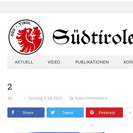
AKTUELL
VIDEO
PUBLIKATIONEN
KON
2
By
SHB
Sonntag, 9. Juli 2023
Keine Kommentare
+
Share
Tweet
Pinterest