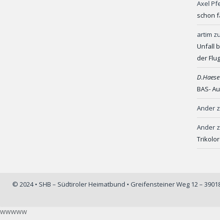
Axel Pf
schon f
artim
z
Unfall 
der Flu
D.Haese
BAS- Au
Ander
Ander
Trikolo
© 2024 • SHB – Südtiroler Heimatbund • Greifensteiner Weg 12 – 390
wwwww