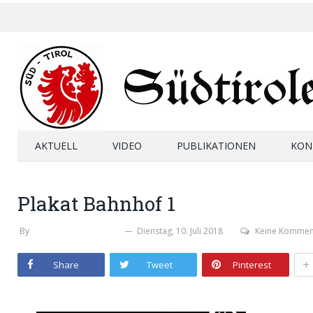
AKTUELL
VIDEO
PUBLIKATIONEN
KON
Plakat Bahnhof 1
By
MICHAELA PERKTOLD
Dienstag, 10. Juli 2018
Keine Kommen
+
Share
Tweet
Pinterest