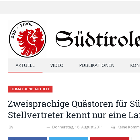
AKTUELL
VIDEO
PUBLIKATIONEN
KON
HEIMATBUND AKTUELL
Zweisprachige Quästoren für Sü
Stellvertreter kennt nur eine 
By
WERNER THALER
Donnerstag, 18. August 2011
Keine Komm