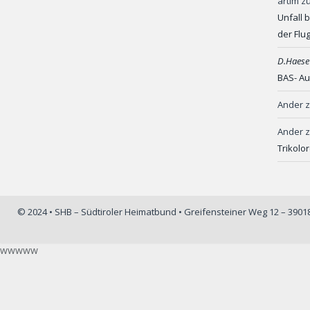
artim
z
Unfall 
der Flu
D.Haese
BAS- Au
Ander
Ander
Trikolo
© 2024 • SHB – Südtiroler Heimatbund • Greifensteiner Weg 12 – 390
wwwww