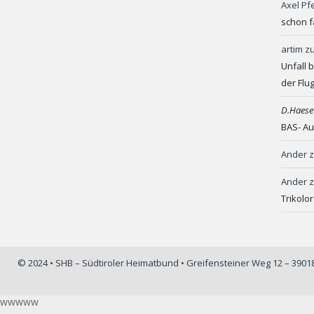
Axel Pf
schon f
artim
z
Unfall 
der Flu
D.Haese
BAS- Au
Ander
Ander
Trikolo
© 2024 • SHB – Südtiroler Heimatbund • Greifensteiner Weg 12 – 390
wwwww