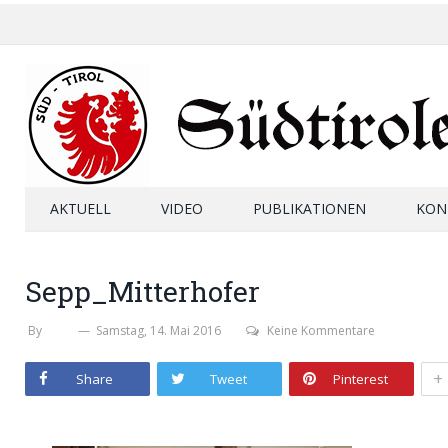
AKTUELL
VIDEO
PUBLIKATIONEN
KON
Sepp_Mitterhofer
By
SHB
Samstag, 14. Mai 2016
Keine Kommentare
+
Share
Tweet
Pinterest