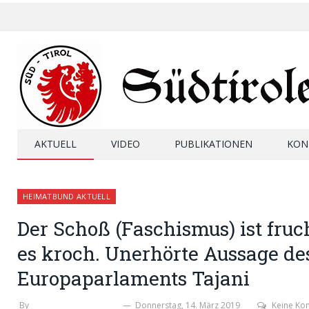
AKTUELL
VIDEO
PUBLIKATIONEN
KON
HEIMATBUND AKTUELL
Der Schoß (Faschismus) ist fru
es kroch. Unerhörte Aussage de
Europaparlaments Tajani
By
MICHAELA PERKTOLD
Donnerstag, 14. März 2019
Keine K