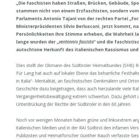
„Die Faschisten haben Straßen, Brücken, Gebäude, Sp
stammen nicht von einem Erzfaschisten, sondern vom
Parlaments Antonio Tajani von der rechten Partei „Forz
Ministerpräsidenten Silvio Berlusconi. Jetzt kommt, 
Persönlichkeiten ihre Stimme erheben, die Wahrheit l
lange wurden der „
ventennio fascista
“ und die faschisti
autochtone Herkunft des italienischen Rassismus und
Dies stellt der Obmann des Südtiroler Heimatbundes (SHB) R
Für Lang hat auch auf lokaler Ebene das beharrliche Festhal
in Italia“- Mentalität, an faschistischen Denkmälern und Orts
Geschichte dazu beigetragen, dass auch hierzulande viele Ita
Vergangenheitsbewältigung extrem schwertun. Dazu gehört u
Unterdrückung der Rechte der Südtiroler in den 60 Jahren.
Noch vor wenigen Monaten haben grüne und linksextrem ange
italienischen Medien und in der RAI Südtirol den infamen V
Publizisten und Heimatforscher Günther Rauch verfasste Gesc