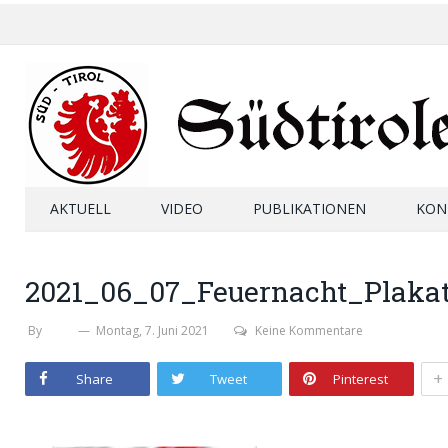
AKTUELL
VIDEO
PUBLIKATIONEN
KON
2021_06_07_Feuernacht_Plaka
By
SHB
Montag, 7. Juni 2021
Keine Kommentare
+
Share
Tweet
Pinterest