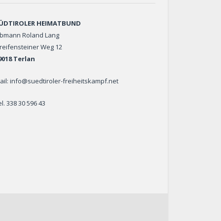
ÜDTIROLER HEIMATBUND
bmann Roland Lang
reifensteiner Weg 12
9018 Terlan
ail: info@suedtiroler-freiheitskampf.net
el. 338 30 596 43