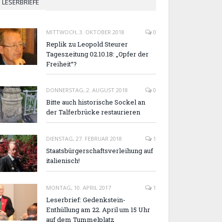
LESERBRIEFE
MITTWOCH, 3. OKTOBER 2018
0
Replik zu Leopold Steurer
Tageszeitung 02.10.18: „Opfer der
Freiheit“?
DONNERSTAG, 2. AUGUST 2018
0
Bitte auch historische Sockel an
der Talferbrücke restaurieren
DIENSTAG, 27. FEBRUAR 2018
1
Staatsbürgerschaftsverleihung auf
italienisch!
MONTAG, 10. APRIL 2017
1
Leserbrief: Gedenkstein-
Enthüllung am 22. April um 15 Uhr
auf dem Tummelplatz