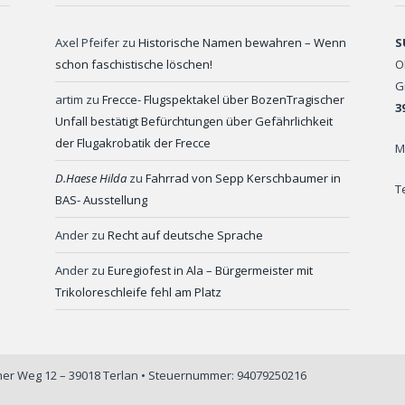
Axel Pfeifer
zu
Historische Namen bewahren – Wenn
S
schon faschistische löschen!
O
G
artim
zu
Frecce- Flugspektakel über BozenTragischer
3
Unfall bestätigt Befürchtungen über Gefährlichkeit
der Flugakrobatik der Frecce
M
D.Haese Hilda
zu
Fahrrad von Sepp Kerschbaumer in
T
BAS- Ausstellung
Ander
zu
Recht auf deutsche Sprache
Ander
zu
Euregiofest in Ala – Bürgermeister mit
Trikoloreschleife fehl am Platz
iner Weg 12 – 39018 Terlan • Steuernummer: 94079250216