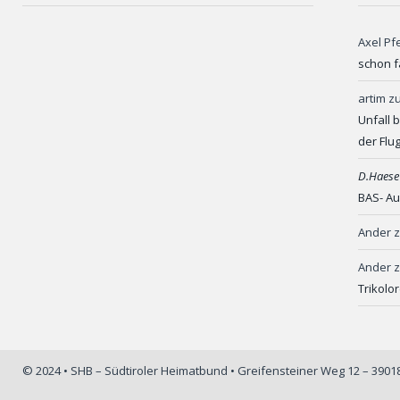
Axel Pf
schon f
artim
z
Unfall 
der Flu
D.Haese
BAS- Au
Ander
Ander
Trikolo
© 2024 • SHB – Südtiroler Heimatbund • Greifensteiner Weg 12 – 390