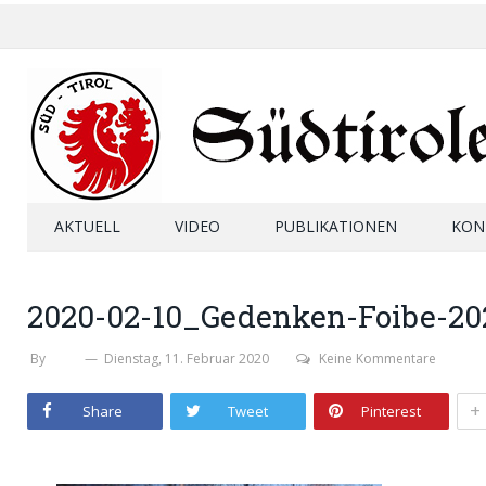
AKTUELL
VIDEO
PUBLIKATIONEN
KON
2020-02-10_Gedenken-Foibe-2
By
SHB
Dienstag, 11. Februar 2020
Keine Kommentare
+
Share
Tweet
Pinterest