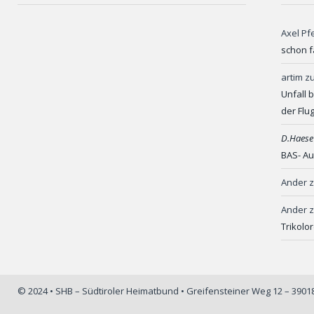
Axel Pf
schon f
artim
z
Unfall 
der Flu
D.Haese
BAS- Au
Ander
Ander
Trikolo
© 2024 • SHB – Südtiroler Heimatbund • Greifensteiner Weg 12 – 390