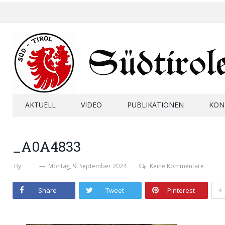
AKTUELL
VIDEO
PUBLIKATIONEN
KON
_A0A4833
By
SHB
Montag, 9. September 2024
Keine Kommentare
+
Share
Tweet
Pinterest