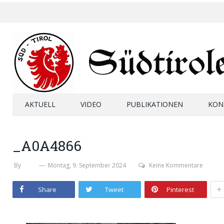
AKTUELL
VIDEO
PUBLIKATIONEN
KON
_A0A4866
By
SHB
Montag, 9. September 2024
Keine Kommentare
+
Share
Tweet
Pinterest