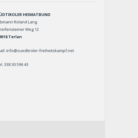
ÜDTIROLER HEIMATBUND
bmann Roland Lang
reifensteiner Weg 12
9018 Terlan
ail: info@suedtiroler-freiheitskampf.net
el. 338 30 596 43