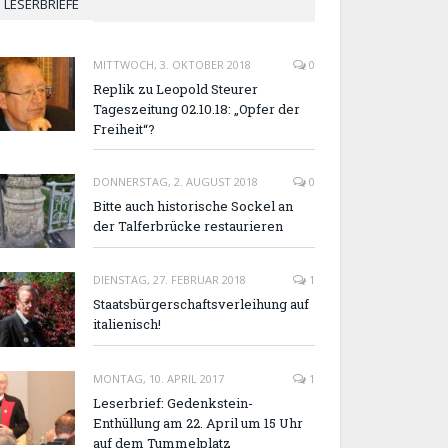
LESERBRIEFE
MITTWOCH, 3. OKTOBER 2018
0
Replik zu Leopold Steurer
Tageszeitung 02.10.18: „Opfer der
Freiheit“?
DONNERSTAG, 2. AUGUST 2018
0
Bitte auch historische Sockel an
der Talferbrücke restaurieren
DIENSTAG, 27. FEBRUAR 2018
1
Staatsbürgerschaftsverleihung auf
italienisch!
MONTAG, 10. APRIL 2017
1
Leserbrief: Gedenkstein-
Enthüllung am 22. April um 15 Uhr
auf dem Tummelplatz