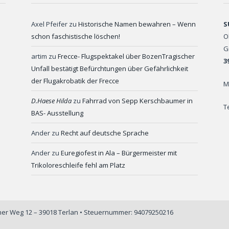
Axel Pfeifer
zu
Historische Namen bewahren – Wenn
S
schon faschistische löschen!
O
G
artim
zu
Frecce- Flugspektakel über BozenTragischer
3
Unfall bestätigt Befürchtungen über Gefährlichkeit
der Flugakrobatik der Frecce
M
D.Haese Hilda
zu
Fahrrad von Sepp Kerschbaumer in
T
BAS- Ausstellung
Ander
zu
Recht auf deutsche Sprache
Ander
zu
Euregiofest in Ala – Bürgermeister mit
Trikoloreschleife fehl am Platz
iner Weg 12 – 39018 Terlan • Steuernummer: 94079250216