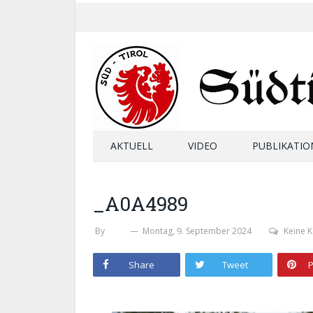
AKTUELL
VIDEO
PUBLIKATIO
_A0A4989
By
SHB
Montag, 9. September 2024
Keine 
Share
Tweet
P