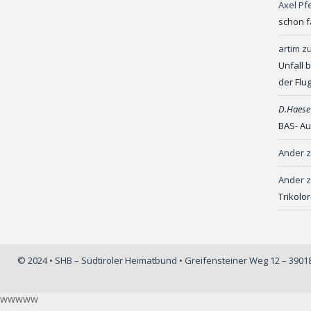
Axel Pf
schon f
artim
z
Unfall 
der Flu
D.Haese
BAS- Au
Ander
Ander
Trikolo
© 2024 • SHB – Südtiroler Heimatbund • Greifensteiner Weg 12 – 390
wwwww