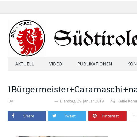
AKTUELL
VIDEO
PUBLIKATIONEN
KON
1Bürgermeister+Caramaschi+n
By
MICHAELA PERKTOLD
Dienstag, 29. Januar 2019
Keine Kom
+
Share
Tweet
Pinterest