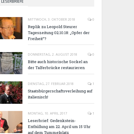
LESERBRIEFE
MITTWOCH, 3. OKTOBER 2018
0
Replik zu Leopold Steurer
Tageszeitung 02.10.18: „Opfer der
Freiheit“?
DONNERSTAG, 2. AUGUST 2018
0
Bitte auch historische Sockel an
der Talferbrücke restaurieren
DIENSTAG, 27. FEBRUAR 2018
1
Staatsbürgerschaftsverleihung auf
italienisch!
MONTAG, 10. APRIL 2017
1
Leserbrief: Gedenkstein-
Enthüllung am 22. April um 15 Uhr
auf dem Tummelplatz