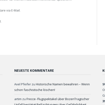
re via E-Mail.
.
NEUESTE KOMMENTARE
K
Axel Pfeifer
zu
Historische Namen bewahren – Wenn
S
schon faschistische löschen!
O
G
artim
zu
Frecce- Flugspektakel über BozenTragischer
3
Unfall bestätigt Befürchtungen über Gefährlichkeit