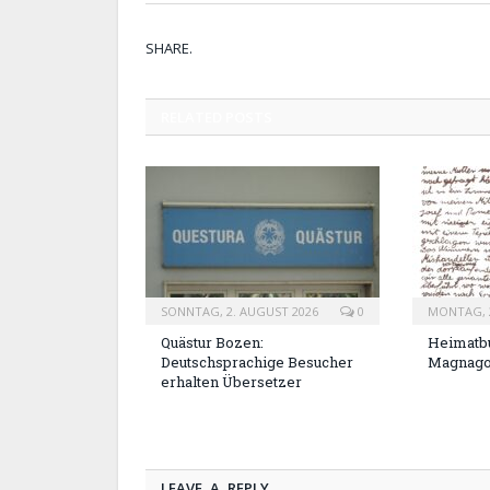
SHARE.
RELATED
POSTS
SONNTAG, 2. AUGUST 2026
0
MONTAG, 2
Quästur Bozen:
Heimatbu
Deutschsprachige Besucher
Magnag
erhalten Übersetzer
LEAVE A REPLY