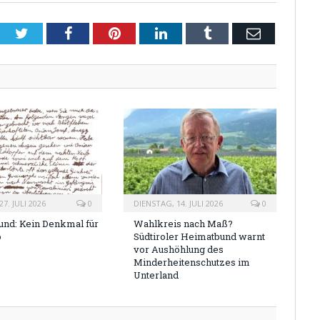
Twitter
Facebook
Pinterest
LinkedIn
Tumblr
Email
7. JULI 2026
0
DIENSTAG, 14. JULI 2026
0
nd: Kein Denkmal für
Wahlkreis nach Maß?
o
Südtiroler Heimatbund warnt
vor Aushöhlung des
Minderheitenschutzes im
Unterland