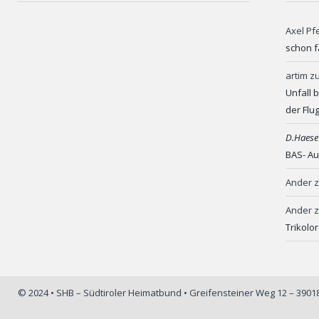
Axel Pf
schon f
artim
z
Unfall 
der Flu
D.Haese
BAS- Au
Ander
Ander
Trikolo
© 2024 • SHB – Südtiroler Heimatbund • Greifensteiner Weg 12 – 390