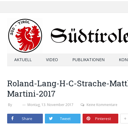
AKTUELL
VIDEO
PUBLIKATIONEN
KON
Roland-Lang-H-C-Strache-Matth
Martini-2017
By
SHB
Montag, 13. November 2017
Keine Kommentare
+
Share
Tweet
Pinterest