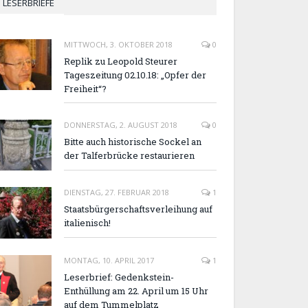
LESERBRIEFE
MITTWOCH, 3. OKTOBER 2018
0
Replik zu Leopold Steurer
Tageszeitung 02.10.18: „Opfer der
Freiheit“?
DONNERSTAG, 2. AUGUST 2018
0
Bitte auch historische Sockel an
der Talferbrücke restaurieren
DIENSTAG, 27. FEBRUAR 2018
1
Staatsbürgerschaftsverleihung auf
italienisch!
MONTAG, 10. APRIL 2017
1
Leserbrief: Gedenkstein-
Enthüllung am 22. April um 15 Uhr
auf dem Tummelplatz