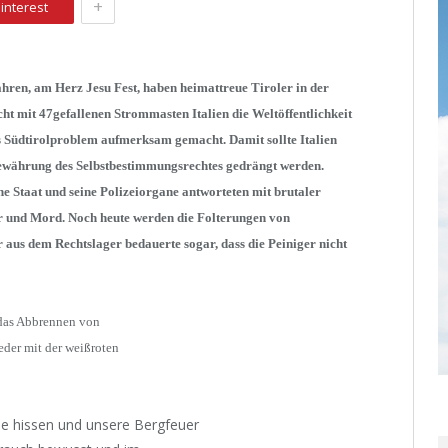
+
interest
ahren, am Herz Jesu Fest, haben heimattreue Tiroler in der
ht mit 47gefallenen Strommasten Italien die Weltöffentlichkeit
s Südtirolproblem aufmerksam gemacht. Damit sollte Italien
ewährung des Selbstbestimmungsrechtes gedrängt werden.
che Staat und seine Polizeiorgane antworteten mit brutaler
r und Mord. Noch heute werden die Folterungen von
er aus dem Rechtslager bedauerte sogar, dass die Peiniger nicht
 das Abbrennen von
eder mit der weißroten
e hissen und unsere Bergfeuer