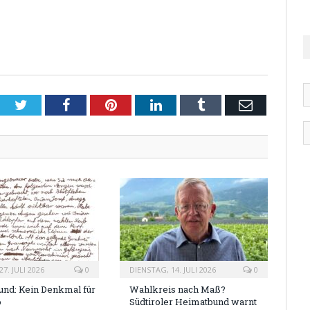
Twitter
Facebook
Pinterest
LinkedIn
Tumblr
Email
7. JULI 2026
0
DIENSTAG, 14. JULI 2026
0
nd: Kein Denkmal für
Wahlkreis nach Maß?
o
Südtiroler Heimatbund warnt