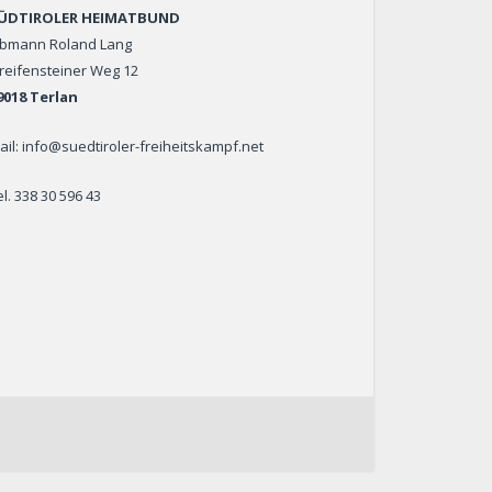
ÜDTIROLER HEIMATBUND
bmann Roland Lang
reifensteiner Weg 12
9018 Terlan
ail: info@suedtiroler-freiheitskampf.net
el. 338 30 596 43