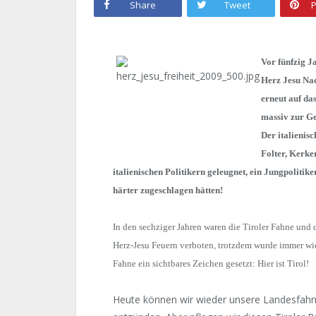
Share
Tweet
P
Vor fünfzig J
Herz Jesu Nac
erneut auf da
massiv zur G
Der italienis
Folter, Kerke
italienischen Politikern geleugnet, ein Jungpolitik
härter zugeschlagen hätten!
In den sechziger Jahren waren die Tiroler Fahne und
Herz-Jesu Feuern verboten, trotzdem wurde immer wi
Fahne ein sichtbares Zeichen gesetzt: Hier ist Tirol!
Heute können wir wieder unsere Landesfahn