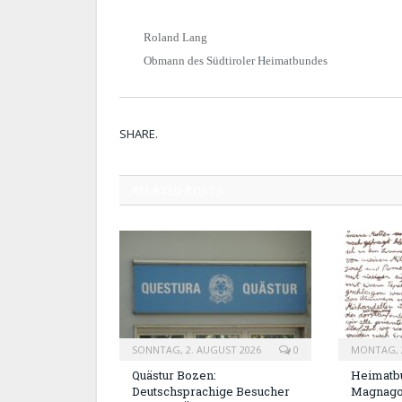
Roland Lang
Obmann des Südtiroler Heimatbundes
SHARE.
RELATED
POSTS
SONNTAG, 2. AUGUST 2026
0
MONTAG, 2
Quästur Bozen:
Heimatbu
Deutschsprachige Besucher
Magnag