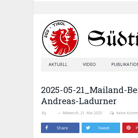
AKTUELL
VIDEO
PUBLIKATIO
2025-05-21_Mailand-Be
Andreas-Ladurner
By
SHB
Mittwoch, 21. Mai 2025
Keine Komm
Share
Tweet
P