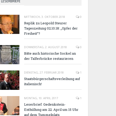
LESERBRIEFE
MITTWOCH, 3. OKTOBER 2018
0
Replik zu Leopold Steurer
Tageszeitung 02.10.18: „Opfer der
Freiheit“?
DONNERSTAG, 2. AUGUST 2018
0
Bitte auch historische Sockel an
der Talferbrücke restaurieren
DIENSTAG, 27. FEBRUAR 2018
1
Staatsbürgerschaftsverleihung auf
italienisch!
MONTAG, 10. APRIL 2017
1
Leserbrief: Gedenkstein-
Enthüllung am 22. April um 15 Uhr
auf dem Tummelplatz