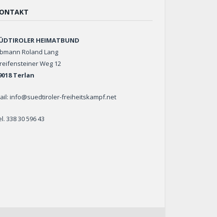
ONTAKT
ÜDTIROLER HEIMATBUND
bmann Roland Lang
reifensteiner Weg 12
9018 Terlan
ail: info@suedtiroler-freiheitskampf.net
el. 338 30 596 43