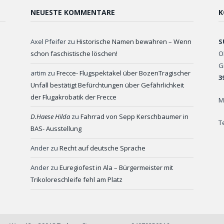
NEUESTE KOMMENTARE
K
Axel Pfeifer
zu
Historische Namen bewahren – Wenn
S
schon faschistische löschen!
O
G
artim
zu
Frecce- Flugspektakel über BozenTragischer
3
Unfall bestätigt Befürchtungen über Gefährlichkeit
der Flugakrobatik der Frecce
M
D.Haese Hilda
zu
Fahrrad von Sepp Kerschbaumer in
T
BAS- Ausstellung
Ander
zu
Recht auf deutsche Sprache
Ander
zu
Euregiofest in Ala – Bürgermeister mit
Trikoloreschleife fehl am Platz