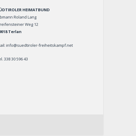
ÜDTIROLER HEIMATBUND
bmann Roland Lang
reifensteiner Weg 12
9018 Terlan
ail: info@suedtiroler-freiheitskampf.net
el. 338 30 596 43