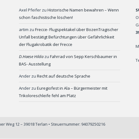
Axel Pfeifer
zu
Historische Namen bewahren – Wenn
S
schon faschistische löschen!
O
G
artim
zu
Frecce- Flugspektakel über BozenTragischer
3
Unfall bestätigt Befürchtungen über Gefährlichkeit
der Flugakrobatik der Frecce
M
D.Haese Hilda
zu
Fahrrad von Sepp Kerschbaumer in
T
BAS- Ausstellung
Ander
zu
Recht auf deutsche Sprache
Ander
zu
Euregiofest in Ala – Bürgermeister mit
Trikoloreschleife fehl am Platz
iner Weg 12 – 39018 Terlan • Steuernummer: 94079250216