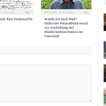
7. JULI 2026
0
DIENSTAG, 14. JULI 2026
0
nd: Kein Denkmal für
Wahlkreis nach Maß?
o
Südtiroler Heimatbund warnt
vor Aushöhlung des
Minderheitenschutzes im
Unterland