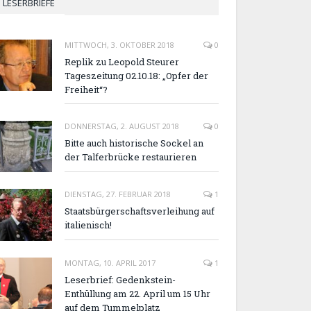
LESERBRIEFE
MITTWOCH, 3. OKTOBER 2018
0
Replik zu Leopold Steurer
Tageszeitung 02.10.18: „Opfer der
Freiheit“?
DONNERSTAG, 2. AUGUST 2018
0
Bitte auch historische Sockel an
der Talferbrücke restaurieren
DIENSTAG, 27. FEBRUAR 2018
1
Staatsbürgerschaftsverleihung auf
italienisch!
MONTAG, 10. APRIL 2017
1
Leserbrief: Gedenkstein-
Enthüllung am 22. April um 15 Uhr
auf dem Tummelplatz