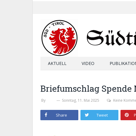
AKTUELL
VIDEO
PUBLIKATIO
Briefumschlag Spende
By
SHB
Sonntag, 11. Mai 2025
Keine Komme
Share
Tweet
P