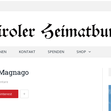
NEN
KONTAKT
SPENDEN
SHOP
 Magnago
ntare
+
interest