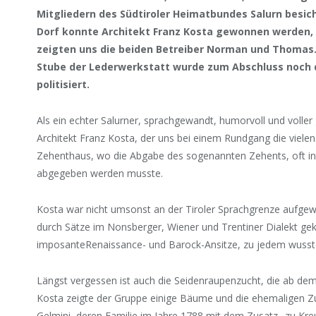
Mitgliedern des Südtiroler Heimatbundes Salurn besich
Dorf konnte Architekt Franz Kosta gewonnen werden,
zeigten uns die beiden Betreiber Norman und Thomas.
Stube der Lederwerkstatt wurde zum Abschluss noch d
politisiert.
Als ein echter Salurner, sprachgewandt, humorvoll und voller
Architekt Franz Kosta, der uns bei einem Rundgang die viele
Zehenthaus, wo die Abgabe des sogenannten Zehents, oft in
abgegeben werden musste.
Kosta war nicht umsonst an der Tiroler Sprachgrenze aufgew
durch Sätze im Nonsberger, Wiener und Trentiner Dialekt gek
imposanteRenaissance- und Barock-Ansitze, zu jedem wusste 
Längst vergessen ist auch die Seidenraupenzucht, die ab dem
Kosta zeigte der Gruppe einige Bäume und die ehemaligen Z
Gelmini, deren Familie im Jahre 1788 mit dem Zusatz „zu Kreuz