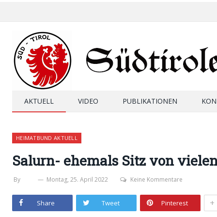
AKTUELL
VIDEO
PUBLIKATIONEN
KON
HEIMATBUND AKTUELL
Salurn- ehemals Sitz von viele
By
SHB
Montag, 25. April 2022
Keine Kommentare
+
Share
Tweet
Pinterest