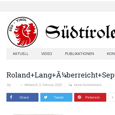
AKTUELL
VIDEO
PUBLIKATIONEN
KON
Roland+Lang+Ã¼berreicht+Se
By
SHB
Mittwoch, 5. Februar 2025
Keine Kommentare
+
Share
Tweet
Pinterest