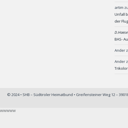
artim
z
Unfall 
der Flu
D.Haese
BAS- Au
Ander
Ander
Trikolo
© 2024 • SHB – Südtiroler Heimatbund • Greifensteiner Weg 12 – 390
wwwww