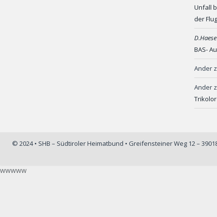
Unfall 
der Flu
D.Haese
BAS- Au
Ander
Ander
Trikolo
© 2024 • SHB – Südtiroler Heimatbund • Greifensteiner Weg 12 – 390
wwwww