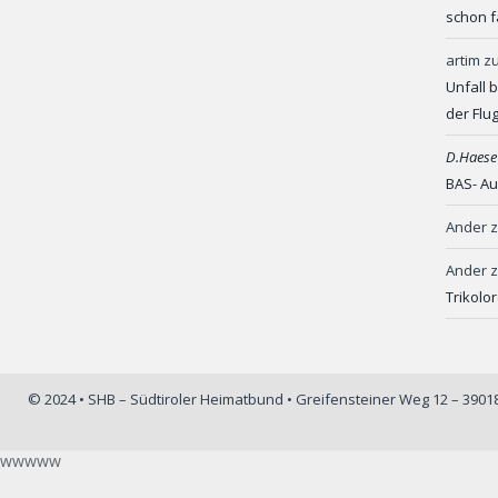
schon f
artim
z
Unfall 
der Flu
D.Haese
BAS- Au
Ander
Ander
Trikolo
© 2024 • SHB – Südtiroler Heimatbund • Greifensteiner Weg 12 – 390
wwwww