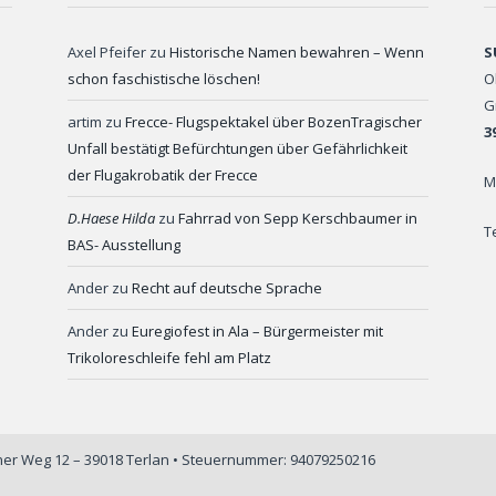
Axel Pfeifer
zu
Historische Namen bewahren – Wenn
S
schon faschistische löschen!
O
G
artim
zu
Frecce- Flugspektakel über BozenTragischer
3
Unfall bestätigt Befürchtungen über Gefährlichkeit
der Flugakrobatik der Frecce
M
D.Haese Hilda
zu
Fahrrad von Sepp Kerschbaumer in
T
BAS- Ausstellung
Ander
zu
Recht auf deutsche Sprache
Ander
zu
Euregiofest in Ala – Bürgermeister mit
Trikoloreschleife fehl am Platz
iner Weg 12 – 39018 Terlan • Steuernummer: 94079250216