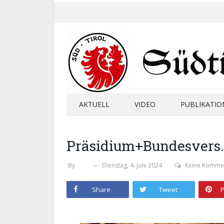
AKTUELL
VIDEO
PUBLIKATIO
Präsidium+Bundesvers
By
SHB
Dienstag, 4. Juni 2024
Keine Komme
Share
Tweet
P