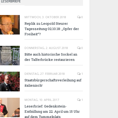
LESERBRIEFE
MITTWOCH, 3. OKTOBER 2018
0
Replik zu Leopold Steurer
Tageszeitung 02.10.18: „Opfer der
Freiheit“?
DONNERSTAG, 2. AUGUST 2018
0
Bitte auch historische Sockel an
der Talferbrücke restaurieren
DIENSTAG, 27. FEBRUAR 2018
1
Staatsbürgerschaftsverleihung auf
italienisch!
MONTAG, 10. APRIL 2017
1
Leserbrief: Gedenkstein-
Enthüllung am 22. April um 15 Uhr
auf dem Tummelplatz