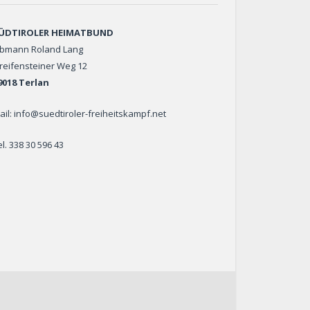
ÜDTIROLER HEIMATBUND
bmann Roland Lang
reifensteiner Weg 12
9018 Terlan
ail: info@suedtiroler-freiheitskampf.net
el. 338 30 596 43