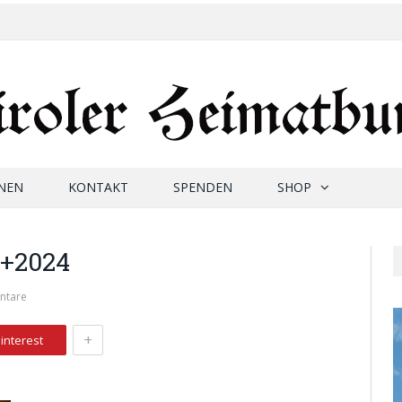
NEN
KONTAKT
SPENDEN
SHOP
.+2024
ntare
+
interest