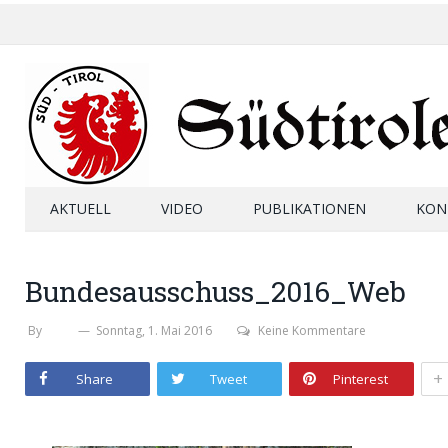
AKTUELL
VIDEO
PUBLIKATIONEN
KON
Bundesausschuss_2016_Web
By
SHB
Sonntag, 1. Mai 2016
Keine Kommentare
+
Share
Tweet
Pinterest