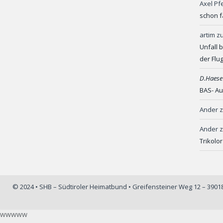
Axel Pf
schon f
artim
z
Unfall 
der Flu
D.Haese
BAS- Au
Ander
Ander
Trikolo
© 2024 • SHB – Südtiroler Heimatbund • Greifensteiner Weg 12 – 390
wwwww