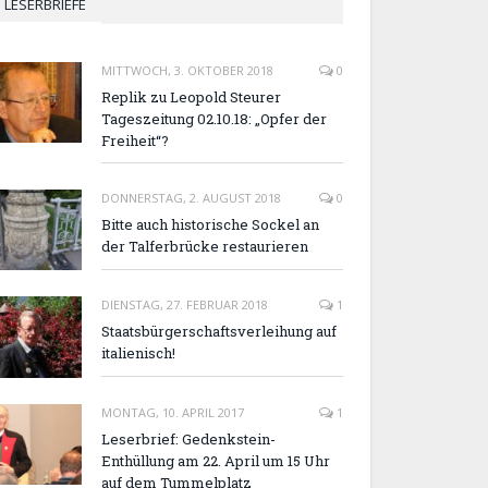
LESERBRIEFE
MITTWOCH, 3. OKTOBER 2018
0
Replik zu Leopold Steurer
Tageszeitung 02.10.18: „Opfer der
Freiheit“?
DONNERSTAG, 2. AUGUST 2018
0
Bitte auch historische Sockel an
der Talferbrücke restaurieren
DIENSTAG, 27. FEBRUAR 2018
1
Staatsbürgerschaftsverleihung auf
italienisch!
MONTAG, 10. APRIL 2017
1
Leserbrief: Gedenkstein-
Enthüllung am 22. April um 15 Uhr
auf dem Tummelplatz