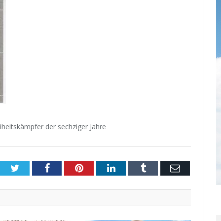
iheitskämpfer der sechziger Jahre
Twitter
Facebook
Pinterest
LinkedIn
Tumblr
Email