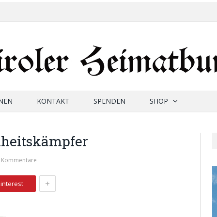
NEN
KONTAKT
SPENDEN
SHOP
heitskämpfer
e Kommentare
+
interest