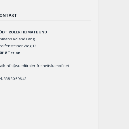
ONTAKT
ÜDTIROLER HEIMATBUND
bmann Roland Lang
reifensteiner Weg 12
9018 Terlan
ail: info@suedtiroler-freiheitskampf.net
el. 338 30 596 43