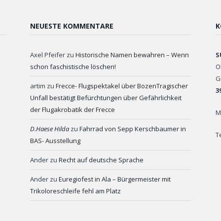
NEUESTE KOMMENTARE
K
Axel Pfeifer
zu
Historische Namen bewahren – Wenn
S
schon faschistische löschen!
O
G
artim
zu
Frecce- Flugspektakel über BozenTragischer
3
Unfall bestätigt Befürchtungen über Gefährlichkeit
der Flugakrobatik der Frecce
M
D.Haese Hilda
zu
Fahrrad von Sepp Kerschbaumer in
T
BAS- Ausstellung
Ander
zu
Recht auf deutsche Sprache
Ander
zu
Euregiofest in Ala – Bürgermeister mit
Trikoloreschleife fehl am Platz