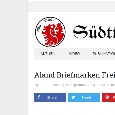
AKTUELL
VIDEO
PUBLIKATIO
Aland Briefmarken Frei
By
SHB
Sonntag, 14. September 2014
Kein
Share
Tweet
P