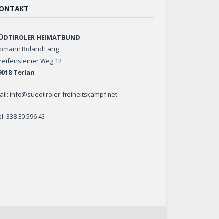
ONTAKT
ÜDTIROLER HEIMATBUND
bmann Roland Lang
reifensteiner Weg 12
9018 Terlan
ail: info@suedtiroler-freiheitskampf.net
el. 338 30 596 43