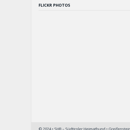
FLICKR PHOTOS
© 2024 • SHB – Südtiroler Heimatbund • Greifenste