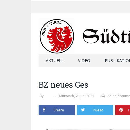
AKTUELL
VIDEO
PUBLIKATIO
BZ neues Ges
By
SHB
Mittwoch, 2. Juni 2021
Keine Komme
Share
Tweet
P