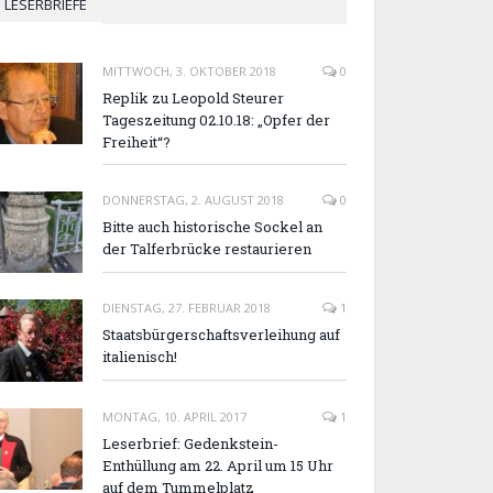
LESERBRIEFE
MITTWOCH, 3. OKTOBER 2018
0
Replik zu Leopold Steurer
Tageszeitung 02.10.18: „Opfer der
Freiheit“?
DONNERSTAG, 2. AUGUST 2018
0
Bitte auch historische Sockel an
der Talferbrücke restaurieren
DIENSTAG, 27. FEBRUAR 2018
1
Staatsbürgerschaftsverleihung auf
italienisch!
MONTAG, 10. APRIL 2017
1
Leserbrief: Gedenkstein-
Enthüllung am 22. April um 15 Uhr
auf dem Tummelplatz