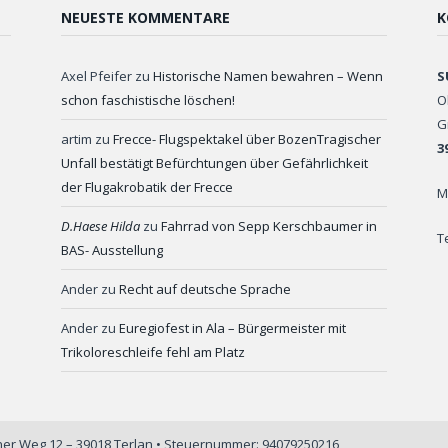
NEUESTE KOMMENTARE
K
Axel Pfeifer
zu
Historische Namen bewahren – Wenn
S
schon faschistische löschen!
O
G
artim
zu
Frecce- Flugspektakel über BozenTragischer
3
Unfall bestätigt Befürchtungen über Gefährlichkeit
der Flugakrobatik der Frecce
M
D.Haese Hilda
zu
Fahrrad von Sepp Kerschbaumer in
T
BAS- Ausstellung
Ander
zu
Recht auf deutsche Sprache
Ander
zu
Euregiofest in Ala – Bürgermeister mit
Trikoloreschleife fehl am Platz
iner Weg 12 – 39018 Terlan • Steuernummer: 94079250216